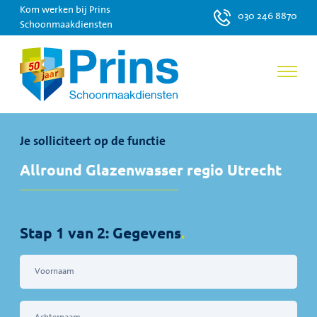
Kom werken bij Prins
030 246 8870
Schoonmaakdiensten
Je solliciteert op de functie
Allround Glazenwasser regio Utrecht
Stap 1 van 2: Gegevens
.