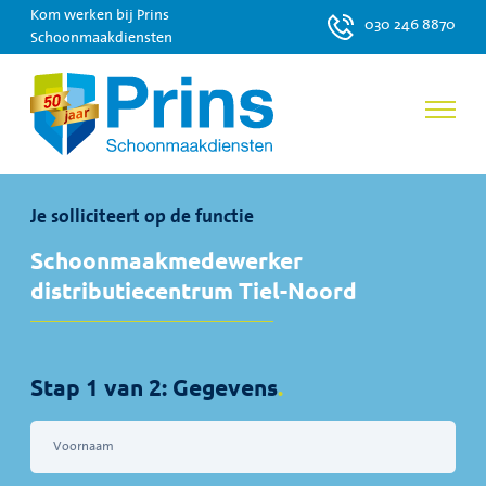
Kom werken bij Prins
030 246 8870
Schoonmaakdiensten
Je solliciteert op de functie
Schoonmaakmedewerker
distributiecentrum Tiel-Noord
Stap 1 van 2: Gegevens
.