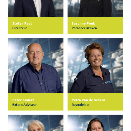
Stefan Faaij
Susanne Peek
Directeur
Personeelszaken
Peter Kauerz
Petra van de Scheur
Extern Adviseur
Rayonleider