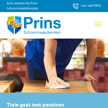
Kom werken bij Prins
030 246 8870
Schoonmaakdiensten
Tinie gaat met pensioen